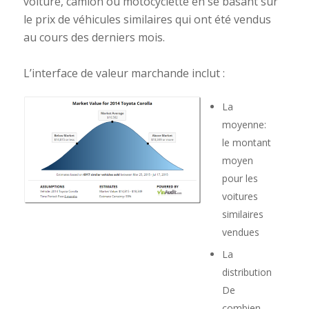
voiture, camion ou motocyclette en se basant sur
le prix de véhicules similaires qui ont été vendus
au cours des derniers mois.
L’interface de valeur marchande inclut :
La
moyenne:
le montant
moyen
pour les
voitures
similaires
vendues
La
distribution:
De
combien